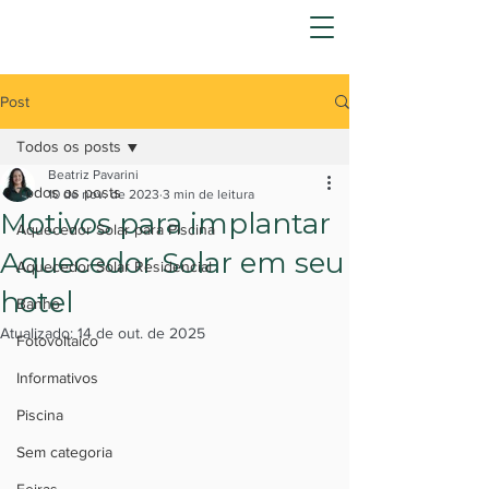
Post
Todos os posts
Beatriz Pavarini
Todos os posts
10 de nov. de 2023
3 min de leitura
Motivos para implantar
Aquecedor Solar para Piscina
Aquecedor Solar em seu
Aquecedor Solar Residencial
hotel
Banho
Atualizado:
14 de out. de 2025
Fotovoltaico
Informativos
Piscina
Sem categoria