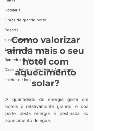
Feiras
Hotelaria
Obras de grande porte
Resorts
Como valorizar 
sustentabilidade
ainda mais o seu 
Arquitetura & Decoração
hotel com 
Banheiros e Acessórios
aquecimento 
Dicas e Informações sobre Aquecimen
coletor de inox
solar? 
A quantidade de energia gasta em 
hotéis é relativamente grande, e boa 
parte desta energia é destinada ao 