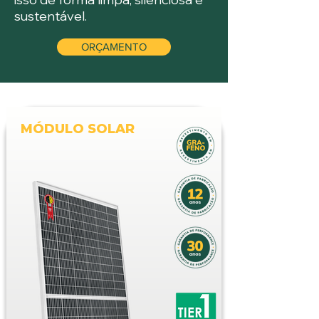
sustentável.
ORÇAMENTO
MÓDULO SOLAR
Módulo Solar
Os módulos FotoSolis ZNSHINE Solar
oferecem alto desempenho e
confiabilidade comprovada pelo PV
Evolution Labs (PVEL) e pela DNV GL.
Com selo TIER 1 e o prêmio EUPD Top
Brand PV Modules Brazil 2024, são
reconhecidos como uma das marcas
mais confiáveis do setor fotovoltaico no
país.