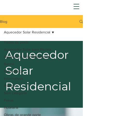
Blog
Aquecedor Solar Residencial
Todos os posts
Aquecedor Solar para Piscina
Aquecedor
Aquecedor Solar Residencial
Banho
Solar
Fotovoltaico
Informativos
Residencial
Piscina
Sem categoria
Feiras
Hotelaria
Obras de grande porte