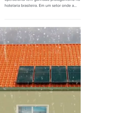
inox
A busca por conforto térmico e eficiência
operacional tem ganhado protagonismo na
hotelaria brasileira. Em um setor onde a
experiência do hóspede está diretamente
ligada à qualidade da infraestrutura, o
fornecimento de água quente precisa ser
confiável, contínuo e economicamente
viável. É nesse cenário que a Solis Solar
apresenta uma solução desenvolvida sob
medida para a realidade do país. O coletor
solar Trópicos Inox surge como resposta a
desafios recorrentes enfrentados p