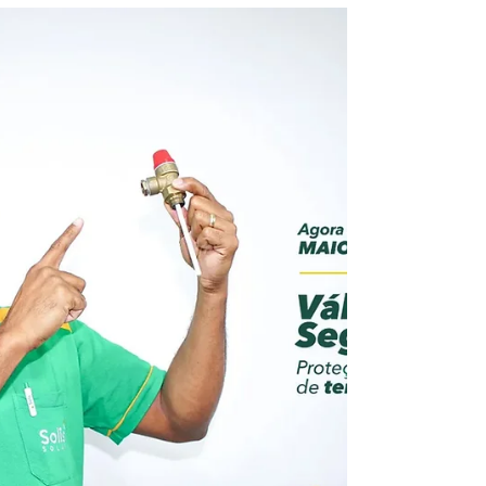
Sistema Fotovoltaico
Descubra os principais EPIs essenciais para
garantir a segurança e eficiência dos
profissionais na instalação e como a Solis
prioriza o bem-estar e a proteção em cada
etapa do trabalho.