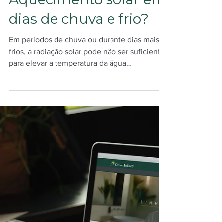
Beatriz Pavarini
9 de mar.
3 min de leitura
Como funciona o
Aquecimento solar em
dias de chuva e frio?
Em períodos de chuva ou durante dias mais
frios, a radiação solar pode não ser suficiente
para elevar a temperatura da água
armazenada no reservatório térmico. É nesse
momento que entra em ação o aquecimento
auxiliar do sistema. Entenda como a
resistência elétrica complementa o
aquecimento solar, garantindo água quente
disponível para banho e uso diário, mesmo
quando as condições climáticas reduzem o
desempenho da captação solar.