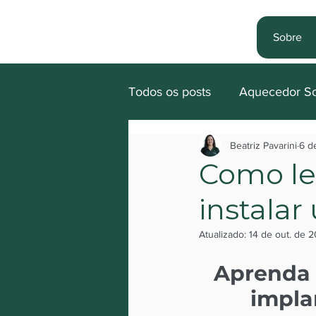
Sobre
Todos os posts
Aquecedor Sol
Beatriz Pavarini
6 d
Informativos
Piscina
Como le
instalar
Resorts
sustentabilidade
Atualizado:
14 de out. de 
Dicas e Informações sobre 
Aprenda a
impla