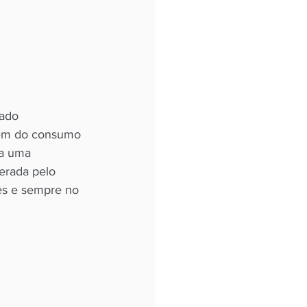
mado 
Além do consumo 
ra uma 
erada pelo 
mês e sempre no 