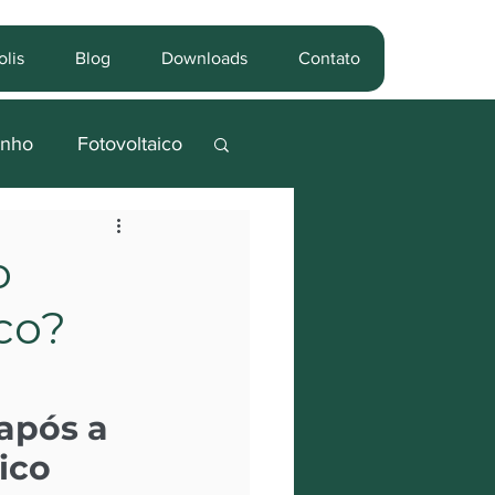
lis
Blog
Downloads
Contato
nho
Fotovoltaico
ande porte
o
co?
s
após a 
ico 