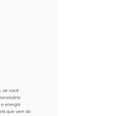
, se você 
necessário 
 e energia 
ela que vem da 