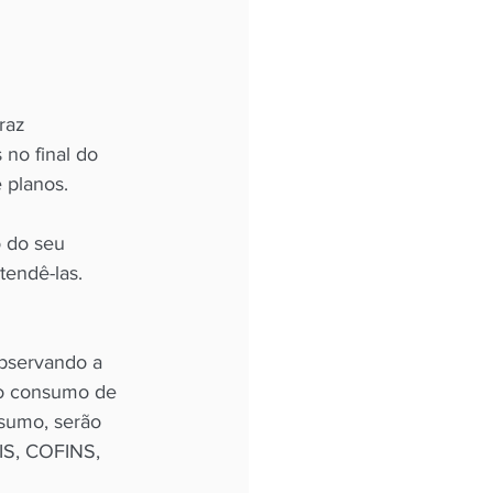
raz 
no final do 
 do seu 
tendê-las. 
observando a 
a o consumo de 
sumo, serão 
PIS, COFINS, 