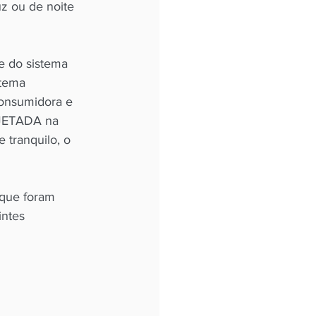
uz ou de noite 
e do sistema 
stema 
consumidora e 
NJETADA na 
 tranquilo, o 
 que foram 
ntes 