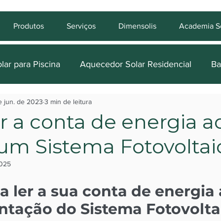
Produtos
Serviços
Dimensolis
Academia So
ar para Piscina
Aquecedor Solar Residencial
Ba
e jun. de 2023
3 min de leitura
Sem categoria
Feiras
Hotelaria
Obras de gr
r a conta de energia a
 um Sistema Fotovoltai
Arquitetura & Decoração
Banheiros e Acessório
2025
Aquecimen
coletor de inox
 ler a sua conta de energia 
ntação do Sistema Fotovolta