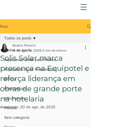
Post
Todos os posts
Beatriz Pavarini
Todos os posts
14 de ago. de 2025
2 min de leitura
Solis Solar marca
Aquecedor Solar para Piscina
presença na Equipotel e
Aquecedor Solar Residencial
reforça liderança em
Banho
obras de grande porte
Fotovoltaico
na hotelaria
Informativos
Atualizado:
20 de ago. de 2025
Piscina
Sem categoria