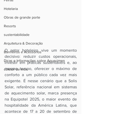
Feiras
Hotelaria
Obras de grande porte
Resorts
sustentabilidade
Arquitetura & Decoração
O setor hoteleiro vive um momento 
Banheiros e Acessórios
decisivo: reduzir custos operacionais, 
Dicas e Informações sobre Aquecimen
investir em práticas sustentáveis e, ao 
mesmo tempo, oferecer o máximo de 
coletor de inox
conforto a um público cada vez mais 
exigente. É nesse cenário que a Solis 
Solar, referência nacional em sistemas 
de aquecimento solar, marca presença 
na Equipotel 2025, o maior evento de 
hospitalidade da América Latina, que 
acontece de 17 a 20 de setembro de 