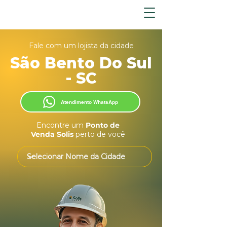
Fale com um lojista da cidade
São Bento Do Sul
- SC
Atendimento WhatsApp
Encontre um
Ponto de
Venda Solis
perto de você