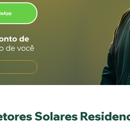
tsApp
onto de
o de você
etores Solares Residenc