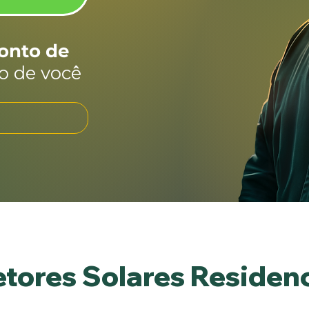
onto de
o de você
etores Solares Residenc