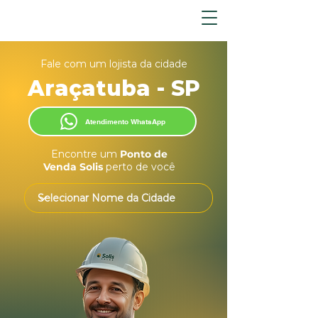
Fale com um lojista da cidade
Araçatuba - SP
Atendimento WhatsApp
Encontre um
Ponto de
Venda Solis
perto de você